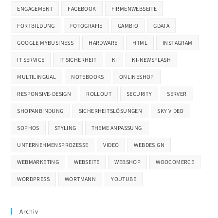
ENGAGEMENT
FACEBOOK
FIRMENWEBSEITE
FORTBILDUNG
FOTOGRAFIE
GAMBIO
GDATA
GOOGLE MYBUSINESS
HARDWARE
HTML
INSTAGRAM
IT SERVICE
IT SICHERHEIT
KI
KI-NEWSFLASH
MULTILINGUAL
NOTEBOOKS
ONLINESHOP
RESPONSIVE-DESIGN
ROLLOUT
SECURITY
SERVER
SHOPANBINDUNG
SICHERHEITSLÖSUNGEN
SKY VIDEO
SOPHOS
STYLING
THEME ANPASSUNG
UNTERNEHMENSPROZESSE
VIDEO
WEBDESIGN
WEBMARKETING
WEBSEITE
WEBSHOP
WOOCOMERCE
WORDPRESS
WORTMANN
YOUTUBE
Archiv