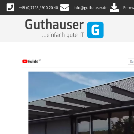
content
+49 (0)7123 / 910 20 40
info@guthauser.de
Fernw