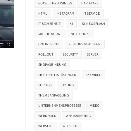
GOOGLE MYBUSINESS
HARDWARE
HTML
INSTAGRAM
IT SERVICE
IT SICHERHEIT
KI
KI-NEWSFLASH
MULTILINGUAL
NOTEBOOKS
ONLINESHOP
RESPONSIVE-DESIGN
ROLLOUT
SECURITY
SERVER
SHOPANBINDUNG
SICHERHEITSLÖSUNGEN
SKY VIDEO
SOPHOS
STYLING
THEME ANPASSUNG
UNTERNEHMENSPROZESSE
VIDEO
WEBDESIGN
WEBMARKETING
WEBSEITE
WEBSHOP