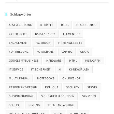
Schlagwörter
ASSEMBLIERUNG
BILDWELT
BLOG
CLAUDE FABLE
CYBER CRIME
DATA LAUNDRY
ELEMENTOR
ENGAGEMENT
FACEBOOK
FIRMENWEBSEITE
FORTBILDUNG
FOTOGRAFIE
GAMBIO
GDATA
GOOGLE MYBUSINESS
HARDWARE
HTML
INSTAGRAM
IT SERVICE
IT SICHERHEIT
KI
KI-NEWSFLASH
MULTILINGUAL
NOTEBOOKS
ONLINESHOP
RESPONSIVE-DESIGN
ROLLOUT
SECURITY
SERVER
SHOPANBINDUNG
SICHERHEITSLÖSUNGEN
SKY VIDEO
SOPHOS
STYLING
THEME ANPASSUNG
UNTERNEHMENSPROZESSE
VIDEO
WEBDESIGN