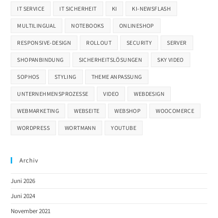
IT SERVICE
IT SICHERHEIT
KI
KI-NEWSFLASH
MULTILINGUAL
NOTEBOOKS
ONLINESHOP
RESPONSIVE-DESIGN
ROLLOUT
SECURITY
SERVER
SHOPANBINDUNG
SICHERHEITSLÖSUNGEN
SKY VIDEO
SOPHOS
STYLING
THEME ANPASSUNG
UNTERNEHMENSPROZESSE
VIDEO
WEBDESIGN
WEBMARKETING
WEBSEITE
WEBSHOP
WOOCOMERCE
WORDPRESS
WORTMANN
YOUTUBE
Archiv
Juni 2026
Juni 2024
November 2021