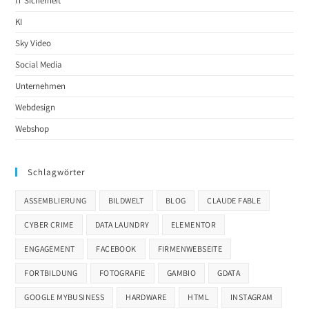
IT Sicherheit
KI
Sky Video
Social Media
Unternehmen
Webdesign
Webshop
Schlagwörter
ASSEMBLIERUNG
BILDWELT
BLOG
CLAUDE FABLE
CYBER CRIME
DATA LAUNDRY
ELEMENTOR
ENGAGEMENT
FACEBOOK
FIRMENWEBSEITE
FORTBILDUNG
FOTOGRAFIE
GAMBIO
GDATA
GOOGLE MYBUSINESS
HARDWARE
HTML
INSTAGRAM